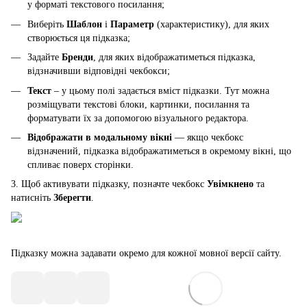
у форматі текстового посилання;
Виберіть
Шаблон
і
Параметр
(характеристику), для яких
створюється ця підказка;
Задайте
Бренди
, для яких відображатиметься підказка,
відзначивши відповідні чекбокси;
Текст
– у цьому полі задається вміст підказки. Тут можна
розміщувати текстові блоки, картинки, посилання та
форматувати їх за допомогою візуального редактора.
Відображати в модальному вікні
— якщо чекбокс
відзначений, підказка відображатиметься в окремому вікні, що
спливає поверх сторінки.
3. Щоб активувати підказку, позначте чекбокс
Увімкнено
та
натисніть
Зберегти
.
Підказку можна задавати окремо для кожної мовної версії сайту.