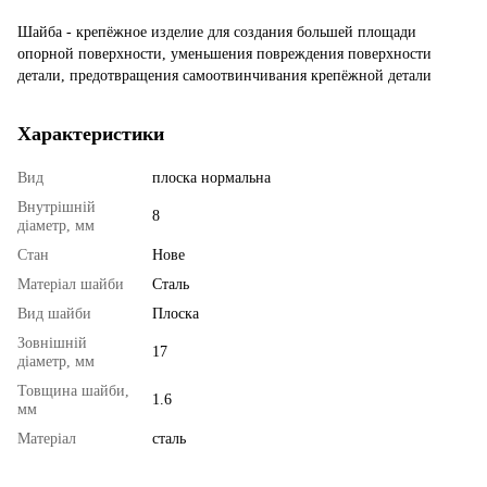
Шайба - крепёжное изделие для создания большей площади
опорной поверхности, уменьшения повреждения поверхности
детали, предотвращения самоотвинчивания крепёжной детали
Характеристики
Вид
плоска нормальна
Внутрішній
8
діаметр, мм
Стан
Нове
Матеріал шайби
Сталь
Вид шайби
Плоска
Зовнішній
17
діаметр, мм
Товщина шайби,
1.6
мм
Матеріал
сталь