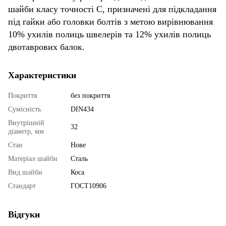
шайби класу точності С, призначені для підкладання
під гайки або головки болтів з метою вирівнювання
10% ухилів полиць швелерів та 12% ухилів полиць
двотаврових балок.
Характеристики
Покриття
без покриття
Сумісність
DIN434
Внутрішній
32
діаметр, мм
Стан
Нове
Матеріал шайби
Сталь
Вид шайби
Коса
Стандарт
ГОСТ10906
Відгуки