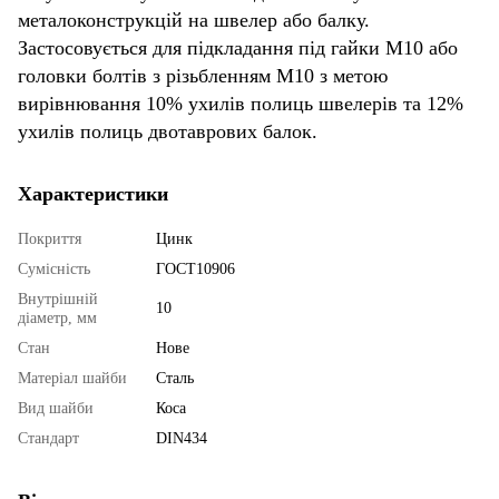
металоконструкцій на швелер або балку.
Застосовується для підкладання під гайки М10 або
головки болтів з різьбленням М10 з метою
вирівнювання 10% ухилів полиць швелерів та 12%
ухилів полиць двотаврових балок.
Характеристики
Покриття
Цинк
Сумісність
ГОСТ10906
Внутрішній
10
діаметр, мм
Стан
Нове
Матеріал шайби
Сталь
Вид шайби
Коса
Стандарт
DIN434