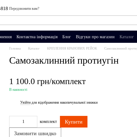
-818
Передзвонити вам?
рнення
Контактна інформація
Блог
Відгуки про магазин
Каталог
Головна
Каталог
КРІПЛЕННЯ КРАНОВИХ РЕЙОК
Самозаклинний проти
Самозаклинний протиугін
1 100.0 грн/комплект
В наявності
Увійти
для відображення накопичувальної знижки
%
Купити
комплект
Замовити швидко