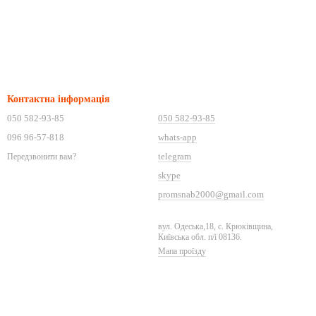
Контактна інформація
050 582-93-85
050 582-93-85
096 96-57-818
whats-app
telegram
Передзвонити вам?
skype
promsnab2000@gmail.com
вул. Одеська,18, с. Крюківщина,
Київська обл. п/і 08136.
Мапа проїзду