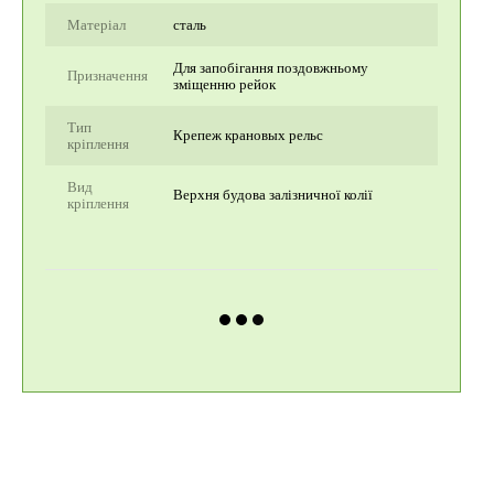
Матеріал
сталь
Для запобігання поздовжньому
Призначення
зміщенню рейок
Тип
Крепеж крановых рельс
кріплення
Вид
Верхня будова залізничної колії
кріплення