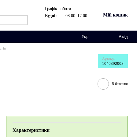
Графік роботи:
Мій кошик
Будні:
08:00–17:00
Вхід
Укр
угін
Артикул
1046392008
В бажання
Характеристики