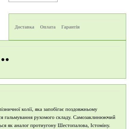
Доставка
Оплата
Гарантія
лізничної колії, яка запобігає поздовжньому
ься гальмування рухомого складу. Самозаклинюючий
ться як аналог протиугону Шестопалова, Істоміну.