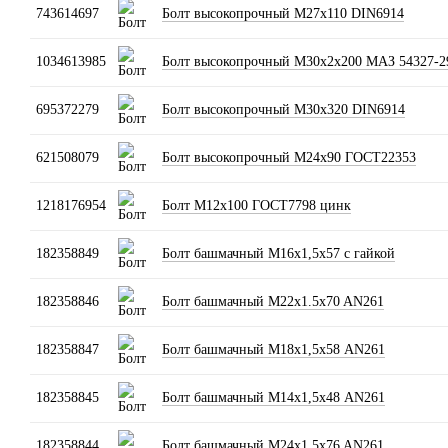
743614697
Болт высокопрочный М27х110 DIN6914
1034613985
Болт высокопрочный М30х2х200 МАЗ 54327-2
695372279
Болт высокопрочный М30х320 DIN6914
621508079
Болт высокопрочный М24х90 ГОСТ22353
1218176954
Болт М12х100 ГОСТ7798 цинк
182358849
Болт башмачный М16х1,5х57 с гайкой
182358846
Болт башмачный М22x1.5x70 AN261
182358847
Болт башмачный М18х1,5х58 AN261
182358845
Болт башмачный М14х1,5х48 AN261
182358844
Болт башмачный М24x1.5x76 AN261