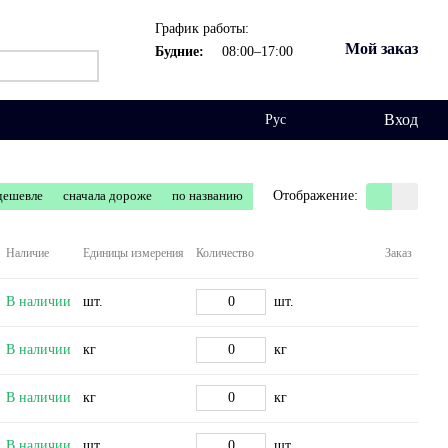
График работы:
Мой заказ
Будние:
08:00–17:00
Вход
Рус
дешевле
сначала дороже
по названию
Отображение:
Наличие
Единицы измерения
Количество
Заказ
В наличии
шт.
шт.
В наличии
кг
кг
В наличии
кг
кг
В наличии
шт.
шт.