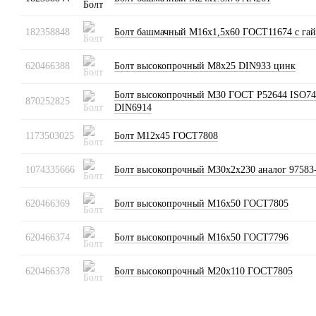
182358848
Болт башмачный М16х1,5х60 ГОСТ11674 с га
620466388
Болт высокопрочный М8х25 DIN933 цинк
Болт высокопрочный М30 ГОСТ Р52644 ISO74
870252825
DIN6914
1173503025
Болт М12х45 ГОСТ7808
1074335666
Болт высокопрочный М30х2х230 аналог 9758
620466369
Болт высокопрочный М16х50 ГОСТ7805
620466374
Болт высокопрочный М16х50 ГОСТ7796
620466378
Болт высокопрочный М20х110 ГОСТ7805