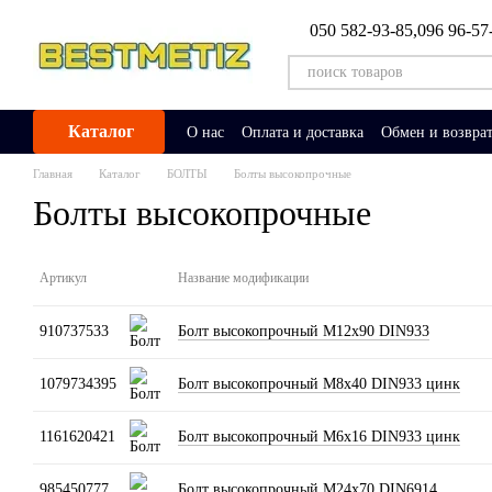
Перейти к основному контенту
050 582-93-85,
096 96-57
Каталог
О нас
Оплата и доставка
Обмен и возвра
Главная
Каталог
БОЛТЫ
Болты высокопрочные
Болты высокопрочные
Артикул
Название модификации
910737533
Болт высокопрочный М12х90 DIN933
1079734395
Болт высокопрочный М8х40 DIN933 цинк
1161620421
Болт высокопрочный М6х16 DIN933 цинк
985450777
Болт высокопрочный М24х70 DIN6914