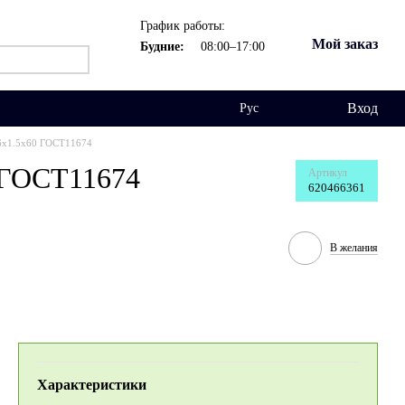
График работы:
Мой заказ
Будние:
08:00–17:00
Вход
Рус
6х1.5х60 ГОСТ11674
 ГОСТ11674
Артикул
620466361
В желания
Характеристики