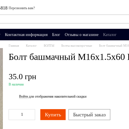
-818
Перезвонить вам?
т
Контактная информация
Блог
Отзывы о магазине
Каталог
Главная
Каталог
БОЛТЫ
Болты высокопрочные
Болт башмачный М1
Болт башмачный М16х1.5х60
35.0 грн
В наличии
Войти
для отображения накопительной скидки
%
Купить
Быстрый заказ