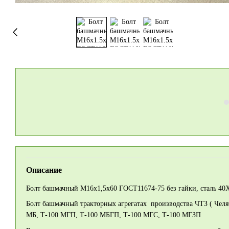
Описание
Болт башмачный М16х1,5х60 ГОСТ11674-75 без гайки, сталь 40Х 
Болт башмачный тракторных агрегатах производства ЧТЗ ( Челя
МБ, Т-100 МГП, Т-100 МБГП, Т-100 МГС, Т-100 МГЗП