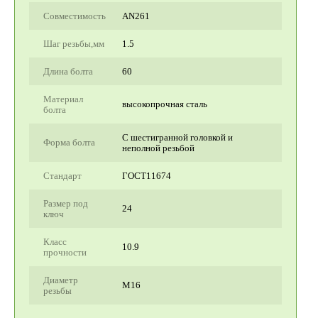
Совместимость
AN261
Шаг резьбы,мм
1.5
Длина болта
60
Материал
высокопрочная сталь
болта
С шестигранной головкой и
Форма болта
неполной резьбой
Стандарт
ГОСТ11674
Размер под
24
ключ
Класс
10.9
прочности
Диаметр
М16
резьбы