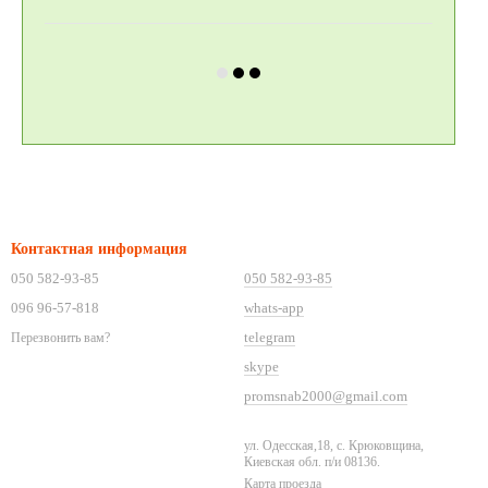
Контактная информация
050 582-93-85
050 582-93-85
096 96-57-818
whats-app
telegram
Перезвонить вам?
skype
promsnab2000@gmail.com
ул. Одесская,18, с. Крюковщина,
Киевская обл. п/и 08136.
Карта проезда