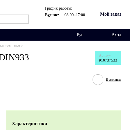
График работы:
Мой заказ
Будние:
08:00–17:00
Вход
Рус
й М12х90 DIN933
 DIN933
Артикул
910737533
В желания
Характеристики