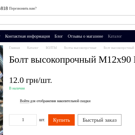
-818
Перезвонить вам?
т
Контактная информация
Блог
Отзывы о магазине
Каталог
Главная
Каталог
БОЛТЫ
Болты высокопрочные
Болт высокопрочны
Болт высокопрочный М12х90
12.0 грн/шт.
В наличии
Войти
для отображения накопительной скидки
%
Купить
Быстрый заказ
шт.