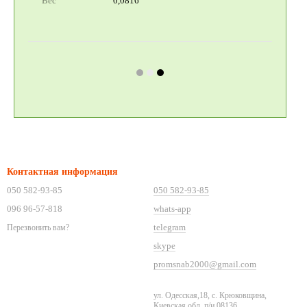
Вес
0,0816
Контактная информация
050 582-93-85
050 582-93-85
096 96-57-818
whats-app
telegram
Перезвонить вам?
skype
promsnab2000@gmail.com
ул. Одесская,18, с. Крюковщина,
Киевская обл. п/и 08136.