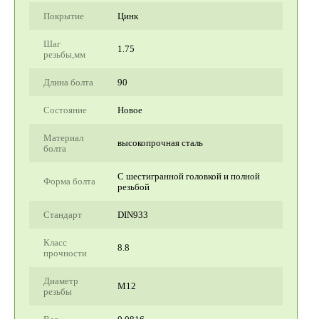
Покрытие
Цинк
Шаг
1.75
резьбы,мм
Длина болта
90
Состояние
Новое
Материал
высокопрочная сталь
болта
С шестигранной головкой и полной
Форма болта
резьбой
Стандарт
DIN933
Класс
8.8
прочности
Диаметр
М12
резьбы