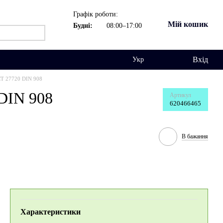
Графік роботи:
Мій кошик
Будні:
08:00–17:00
Вхід
Укр
Т 27720 DIN 908
DIN 908
Артикул
620466465
В бажання
Характеристики