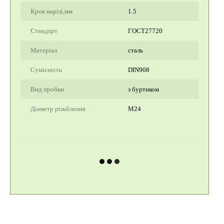
Крок нарізі,мм
1.5
Стандарт
ГОСТ27720
Матеріал
сталь
Сумісність
DIN908
Вид пробки
з буртиком
Діаметр різьблення
М24