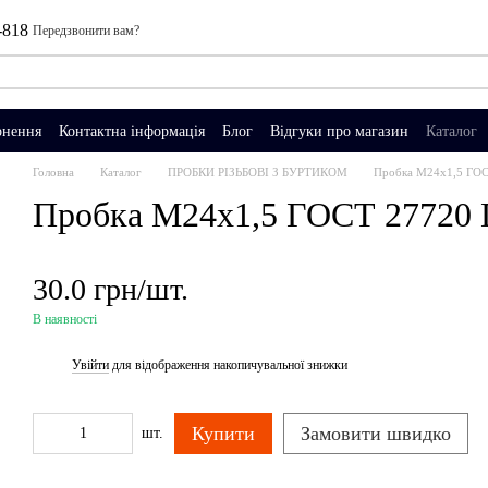
-818
Передзвонити вам?
рнення
Контактна інформація
Блог
Відгуки про магазин
Каталог
Головна
Каталог
ПРОБКИ РІЗЬБОВІ З БУРТИКОМ
Пробка М24х1,5 ГОС
Пробка М24х1,5 ГОСТ 27720 
30.0 грн/шт.
В наявності
Увійти
для відображення накопичувальної знижки
%
Купити
Замовити швидко
шт.