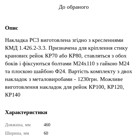
До обраного
Опис
Накладка РС3 виготовлена ​​згідно з кресленнями
КМД 1.426.2-3.3. Призначена для кріплення стику
кранових рейок КР70 або КР80, ставляться з обох
боків і фіксуються болтами М24х110 з гайкою М24
та плоскою шайбою Ф24. Вартість комплекту з двох
накладок з металовиробами - 1230грн. Можливе
виготовлення накладок для рейок КР100, КР120,
КР140
Характеристики
Довжина, мм
460
Ширина, мм
60