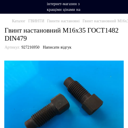
Каталог
ГВИНТИ
Гвинти настановні
Гвинт настановний М16х
Гвинт настановний М16х35 ГОСТ1482
DIN479
Артикул:
927216950
Написати відгук