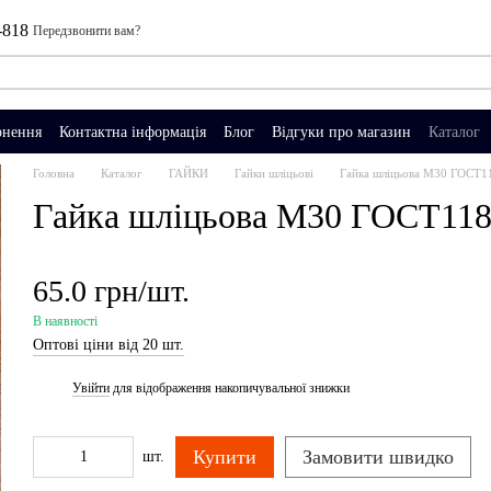
-818
Передзвонити вам?
рнення
Контактна інформація
Блог
Відгуки про магазин
Каталог
Головна
Каталог
ГАЙКИ
Гайки шліцьові
Гайка шліцьова М30 ГОСТ
Гайка шліцьова М30 ГОСТ11
65.0 грн/шт.
В наявності
Оптові ціни від 20 шт.
Увійти
для відображення накопичувальної знижки
%
Купити
Замовити швидко
шт.