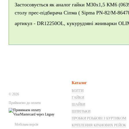
Застосовується як аналог гайки М30х1,5 КМ6 (0639
столу прес-підбирача Сіпма ( Sipma PN-82/M-8647
артикул - DR12250OL, кукурудзяні жниварки 
Каталог
БОЛТИ
© 2026
ГАЙКИ
Приймаємо до оплати
ШАЙБИ
ШПИЛЬКИ
ПРОБКИ РІЗЬБОВІ З БУРТИКОМ
Мобільна версія
КРІПЛЕННЯ КРАНОВИХ РЕЙОК