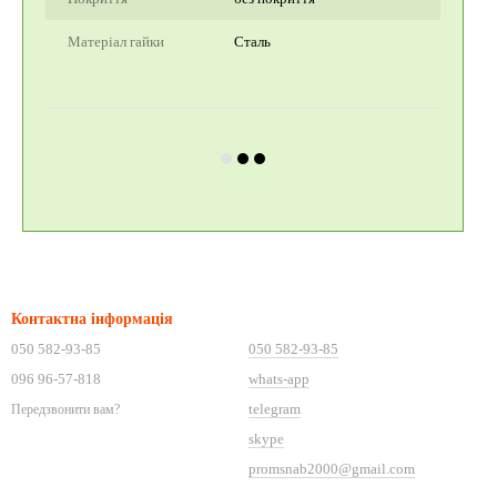
Матеріал гайки
Сталь
Контактна інформація
050 582-93-85
050 582-93-85
096 96-57-818
whats-app
telegram
Передзвонити вам?
skype
promsnab2000@gmail.com