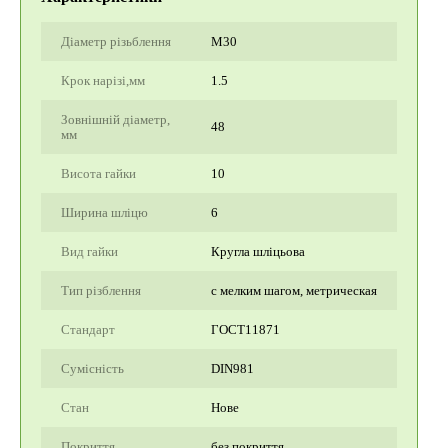
Діаметр різьблення
М30
Крок нарізі,мм
1.5
Зовнішній діаметр,
48
мм
Висота гайки
10
Ширина шліцю
6
Вид гайки
Кругла шліцьова
Тип різблення
с мелким шагом, метрическая
Стандарт
ГОСТ11871
Сумісність
DIN981
Стан
Нове
Покриття
без покриття