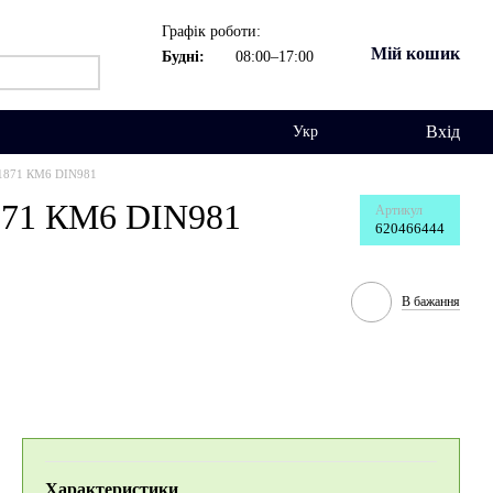
Графік роботи:
Мій кошик
Будні:
08:00–17:00
Вхід
Укр
11871 КМ6 DIN981
871 КМ6 DIN981
Артикул
620466444
В бажання
Характеристики