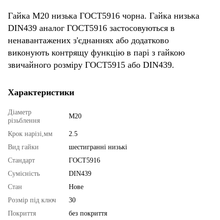
Гайка М20 низька ГОСТ5916 чорна. Гайка низька
DIN439 аналог ГОСТ5916 застосовуються в
ненавантажених з'єднаннях або додатково
виконують контрящу функцію в парі з гайкою
звичайного розміру ГОСТ5915 або DIN439.
Характеристики
Діаметр
М20
різьблення
Крок нарізі,мм
2.5
Вид гайки
шестигранні низькі
Стандарт
ГОСТ5916
Сумісність
DIN439
Стан
Нове
Розмір під ключ
30
Покриття
без покриття