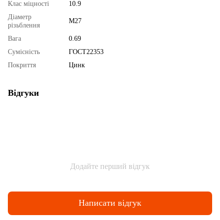
Клас міцності
10.9
Діаметр
М27
різьблення
Вага
0.69
Сумісність
ГОСТ22353
Покриття
Цинк
Відгуки
Додайте перший відгук
Написати відгук