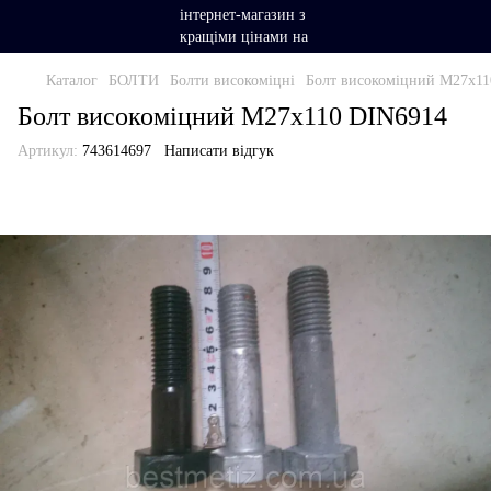
Каталог
БОЛТИ
Болти високоміцні
Болт високоміцний М27х11
Болт високоміцний М27х110 DIN6914
Артикул:
743614697
Написати відгук