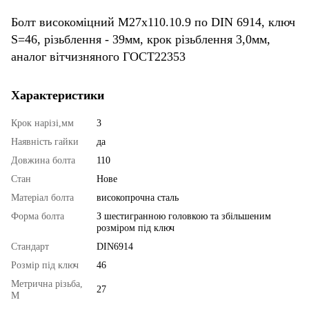
Болт високоміцний М27х110.10.9 по DIN 6914, ключ
S=46, різьблення - 39мм, крок різьблення 3,0мм,
аналог вітчизняного ГОСТ22353
Характеристики
Крок нарізі,мм
3
Наявність гайки
да
Довжина болта
110
Стан
Нове
Матеріал болта
високопрочна сталь
Форма болта
З шестигранною головкою та збільшеним
розміром під ключ
Стандарт
DIN6914
Розмір під ключ
46
Метрична різьба,
27
М