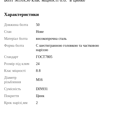
Характеристики
Довжина болта
50
Стан
Нове
Матеріал болта
високопрочна сталь
Форма болта
С шестигранною головкою та частковою
наріззю
Стандарт
ГОСТ7805
Розмір під ключ
24
Клас міцності
8.8
Діаметр
М16
різьблення
Сумісність
DIN931
Покриття
Цинк
Крок нарізі,мм
2