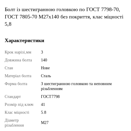
Болт із шестигранною головкою по ГОСТ 7798-70,
ГОСТ 7805-70 М27х140 без покриття, клас міцності
5,8
Характеристики
Крок нарізі,мм
3
Довжина болта
140
Стан
Нове
Матеріал болта
Сталь
Форма болта
З шестигранною головкою та неповним
різьбленням
Стандарт
ГОСТ7798
Розмір під ключ
41
Клас міцності
5.8
Діаметр
М27
різьблення