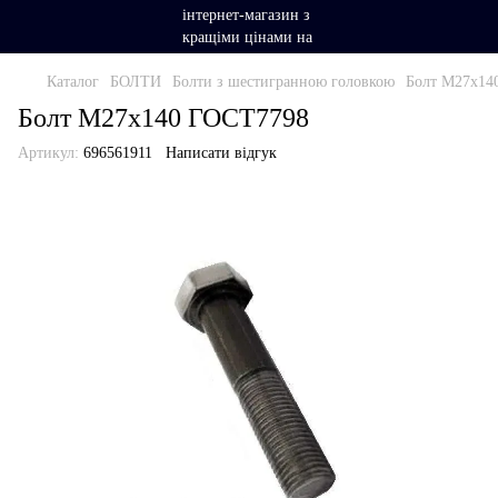
Каталог
БОЛТИ
Болти з шестигранною головкою
Болт М27х14
Болт М27х140 ГОСТ7798
Артикул:
696561911
Написати відгук