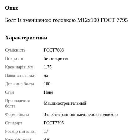
Опис
Болт із зменшеною головкою М12х100 ГОСТ 7795
Характеристики
Сумісність
ГОСТ7808
Покриття
без покриття
Крок нарізі,мм
1.75
Наявність гайки
да
Довжина болта
100
Стан
Нове
Призначення
Машиностроительный
болта
Форма болта
З шестигранною зменшеною головкою
Стандарт
ГОСТ7795
Розмір під ключ
17
Клас міцності
4.6