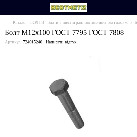
Каталог
БОЛТИ
Болти з шестигранною зменшеною головкою
Б
Болт М12х100 ГОСТ 7795 ГОСТ 7808
Артикул:
724015240
Написати відгук