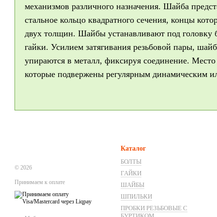
механизмов различного назначения. Шайба предста
стальное кольцо квадратного сечения, концы кот
двух толщин. Шайбы устанавливают под головку б
гайки. Усилием затягивания резьбовой пары, шайб
упираются в металл, фиксируя соединение. Место 
которые подвержены регулярным динамическим и
Каталог
БОЛТЫ
© 2026
ГАЙКИ
Принимаем к оплате
ШАЙБЫ
ШПИЛЬКИ
ПРОБКИ РЕЗЬБОВЫЕ С
БУРТИКОМ