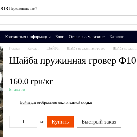
-818
Перезвонить вам?
т
Контактная информация
Блог
Отзывы о магазине
Каталог
Главная
Каталог
ШАЙБЫ
Шайба пружинная гровер
Шайба пружинн
Шайба пружинная гровер Ф10
160.0 грн/кг
В наличии
Войти
для отображения накопительной скидки
%
Купить
Быстрый заказ
кг