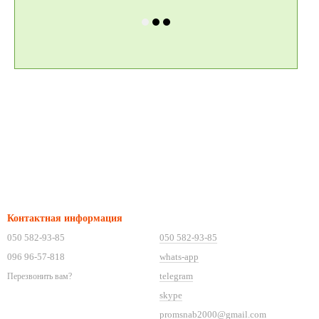
Контактная информация
050 582-93-85
050 582-93-85
096 96-57-818
whats-app
telegram
Перезвонить вам?
skype
promsnab2000@gmail.com