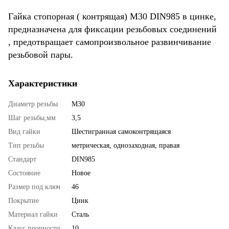
Гайка стопорная ( контрящая) М30 DIN985 в цинке,
предназначена для фиксации резьбовых соединений
, предотвращает самопроизвольное развинчивание
резьбовой пары.
Характеристики
Диаметр резьбы
М30
Шаг резьбы,мм
3,5
Вид гайки
Шестигранная самоконтрящаяся
Тип резьбы
метрическая, однозаходная, правая
Стандарт
DIN985
Состояние
Новое
Размер под ключ
46
Покрытие
Цинк
Материал гайки
Сталь
Класс прочности
10