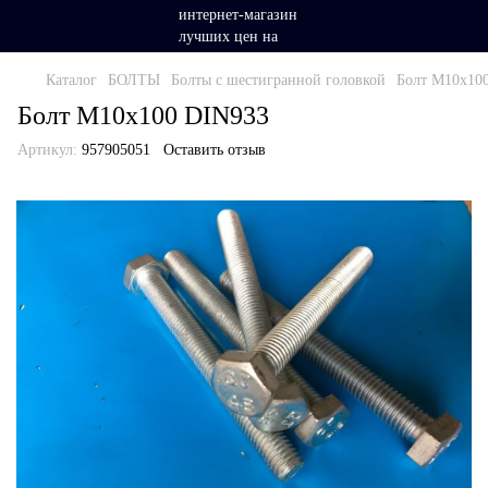
Каталог
БОЛТЫ
Болты с шестигранной головкой
Болт М10х10
Болт М10х100 DIN933
Артикул:
957905051
Оставить отзыв