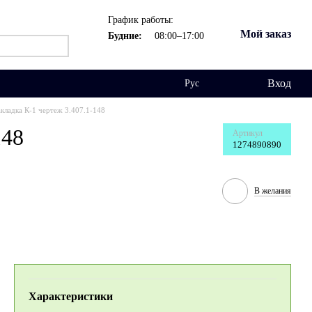
График работы:
Мой заказ
Будние:
08:00–17:00
Вход
Рус
кладка К-1 чертеж 3.407.1-148
148
Артикул
1274890890
В желания
Характеристики