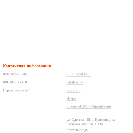
Контактная информация
050 582-93-85
050 582-93-85
096 96-57-818
whats-app
telegram
Перезвонить вам?
skype
promsnab2000@gmail.com
ул. Одесская,18, с. Крюковщина,
Киевская обл. п/и 08136.
Карта проезда