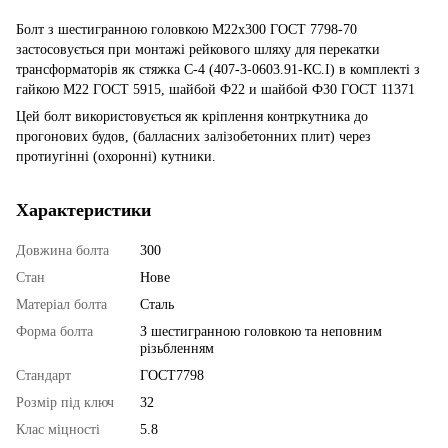
Болт з шестигранною головкою М22х300 ГОСТ 7798-70
застосовується при монтажі рейкового шляху для перекатки
трансформаторів як стяжка С-4 (407-3-0603.91-КС.І) в комплекті з
гайкою М22 ГОСТ 5915, шайбой Ф22 и шайбой Ф30 ГОСТ 11371
Цей болт використовується як кріплення контркутника до
прогонових будов, (балласних залізобетонних плит) через
протиугінні (охоронні) кутники.
Характеристики
Довжина болта
300
Стан
Нове
Матеріал болта
Сталь
Форма болта
З шестигранною головкою та неповним
різьбленням
Стандарт
ГОСТ7798
Розмір під ключ
32
Клас міцності
5.8