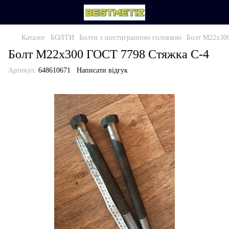
Каталог
БОЛТИ
Болти з шестигранною головкою
Болт М22х30
Болт М22х300 ГОСТ 7798 Стяжка С-4
Артикул:
648610671
Написати відгук